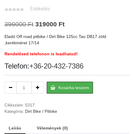
Értékelés
Original
Current
399000
Ft
319000
Ft
price
price
Eladó Off road pitbike / Dirt Bike 125cc Tao DB17 zöld
was:
is:
,kerékméret 17/14
399000 Ft.
319000 Ft.
Rendelésed telefonon is leadhatod!
Telefon:
+36-20-432-7386
Off
Kosárba teszem
road
pitbike
/
Cikkszám:
5317
Dirt
Kategória:
Dirt Bike / Pitbike
Bike
125cc
Leírás
Vélemények (0)
Tao