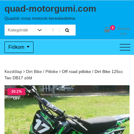
Skip
quad-motorgumi.com
to
content
Quadok cross motorok kereskedelme
0
Összeg
0
Ft
Fiókom
Kezdőlap
Dirt Bike / Pitbike
Off road pitbike / Dirt Bike 125cc
Tao DB17 zöld
20.1%
OFF