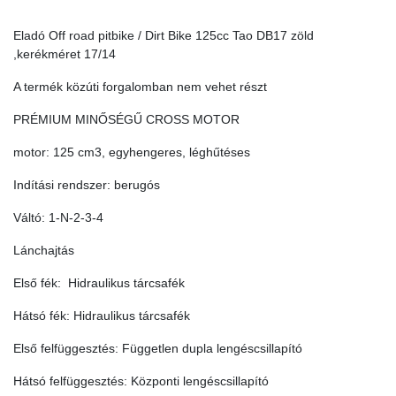
DB17
zöld
Eladó Off road pitbike / Dirt Bike 125cc Tao DB17 zöld
quantity
,kerékméret 17/14
A termék közúti forgalomban nem vehet részt
PRÉMIUM MINŐSÉGŰ CROSS MOTOR
motor: 125 cm3, egyhengeres, léghűtéses
Indítási rendszer: berugós
Váltó: 1-N-2-3-4
Lánchajtás
Első fék: Hidraulikus tárcsafék
Hátsó fék: Hidraulikus tárcsafék
Első felfüggesztés: Független dupla lengéscsillapító
Hátsó felfüggesztés: Központi lengéscsillapító