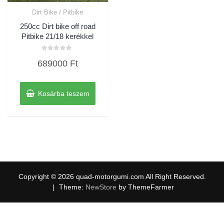
Dirt Bike / Pitbike
250cc Dirt bike off road
Pitbike 21/18 kerékkel
Értékelés:
689000
Ft
0
/
5
Kosárba teszem
Copyright © 2026 quad-motorgumi.com All Right Reserved.
|
Theme:
NewStore
by ThemeFarmer