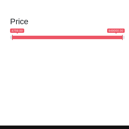
Price
4759.00
949000.00