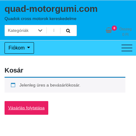
Skip
quad-motorgumi.com
to
content
Quadok cross motorok kereskedelme
0
Összeg
0
Ft
Fiókom
Kosár
Jelenleg üres a bevásárlókosár.
Vásárlás folytatása