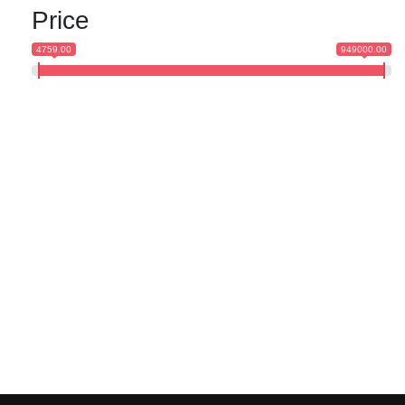
Price
4759.00
949000.00