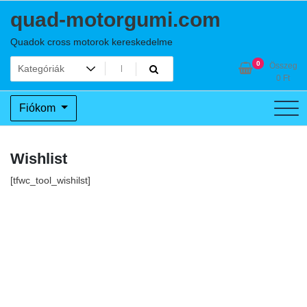
Skip
quad-motorgumi.com
to
content
Quadok cross motorok kereskedelme
0
Összeg
0
Ft
Fiókom
Wishlist
[tfwc_tool_wishilst]