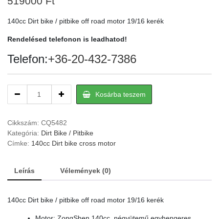
519000
Ft
140cc Dirt bike / pitbike off road motor 19/16 kerék
Rendelésed telefonon is leadhatod!
Telefon:
+36-20-432-7386
140cc
Kosárba teszem
Dirt
bike
/
Cikkszám:
CQ5482
pitbike
Kategória:
Dirt Bike / Pitbike
off
Címke:
140cc Dirt bike cross motor
road
motor
Leírás
Vélemények (0)
19/16
kerék
quantity
140cc Dirt bike / pitbike off road motor 19/16 kerék
Motor: ZongShen 140cc, négyütemű egyhengeres