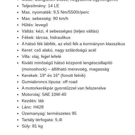
Teljesítmény: 14 LE
Max. nyomaték: 9,5 Nm/5500r/perc
Max. sebesség: 90 km/h
Hűtés: levegő
Váltás: kézi, 4 sebességes (teljes váltás)
Fékek: tárcsa, hidraulikus
A hátsó fék lábfék, az első fék a kormányon klasszikus
Keret: cső alakú, nagy szilárdságú acél
Villa: olaj, fejjel lefelé
Kiváló minőségű hátsó központi lengéscsillapító
(monoshock) – állítható merevség, magasság
Kerekek: 19″ és 16″ (fonott felnik)
Gumiabroncs típusa: off road
A motorkerékpár gyorstűzzel van felszerelve
Motorolaj: SAE 10W-40
Kezdés: láb
Lánc: H428
Üzemanyag: természetes 95
Tartály térfogata: 5,4l
Súly: 81 kg