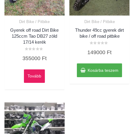
Dirt Bike / Pitbike
Dirt Bike / Pitbike
Gyerek off road Dirt Bike
Thunder 49cc gyerek dirt
125ccm Tao DB27 zöld
bike / off road pitbike
17/14 kerék
Értékelés:
149000
Ft
0
Értékelés:
/
355000
Ft
0
5
/
5
Kosárba teszem
Tovább