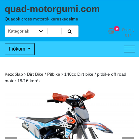
Skip
quad-motorgumi.com
to
content
Quadok cross motorok kereskedelme
0
Összeg
0
Ft
Fiókom
Kezdőlap
Dirt Bike / Pitbike
140cc Dirt bike / pitbike off road
motor 19/16 kerék