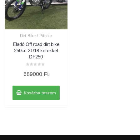
Dirt Bike / Pitbike
Eladó Off road dirt bike
250cc 21/18 kerékkel
DF250
Értékelés:
689000
Ft
0
/
5
Kosárba teszem