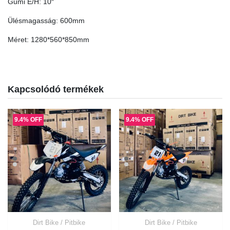
Gumi E/H: 10″
Ülésmagasság: 600mm
Méret: 1280*560*850mm
Kapcsolódó termékek
9.4% OFF
9.4% OFF
Dirt Bike / Pitbike
Dirt Bike / Pitbike