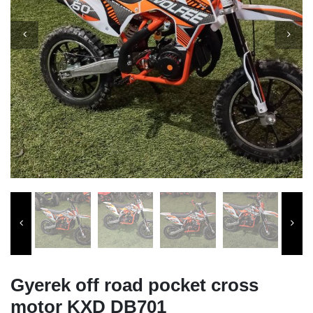
Gyerek off road pocket cross
motor KXD DB701