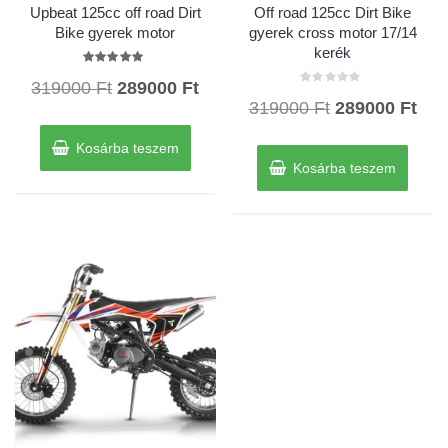
Upbeat 125cc off road Dirt
Off road 125cc Dirt Bike
Bike gyerek motor
gyerek cross motor 17/14
kerék
Értékelés:
Original
Current
319000
Ft
289000
Ft
5.00
Értékelés:
/ 5
Original
Cur
319000
Ft
289000
Ft
0
price
price
/
price
pric
5
was:
is:
Kosárba teszem
was:
is:
319000 Ft.
289000 Ft.
Kosárba teszem
319000 Ft.
289