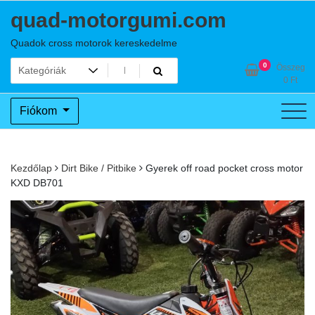
Skip
quad-motorgumi.com
to
content
Quadok cross motorok kereskedelme
0
Összeg
0
Ft
Fiókom
Kezdőlap
Dirt Bike / Pitbike
Gyerek off road pocket cross motor
KXD DB701