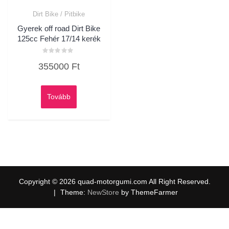
Dirt Bike / Pitbike
Gyerek off road Dirt Bike
125cc Fehér 17/14 kerék
Értékelés:
355000
Ft
0
/
5
Tovább
Copyright © 2026 quad-motorgumi.com All Right Reserved.
|
Theme:
NewStore
by ThemeFarmer