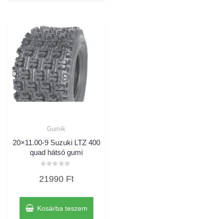
Gumik
20×11.00-9 Suzuki LTZ 400
quad hátsó gumi
Értékelés:
21990
Ft
0
/
5
Kosárba teszem