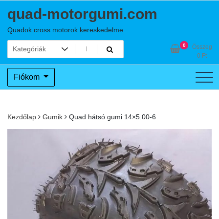
Skip
quad-motorgumi.com
to
content
Quadok cross motorok kereskedelme
0
Összeg
0
Ft
Fiókom
Kezdőlap
Gumik
Quad hátsó gumi 14×5.00-6