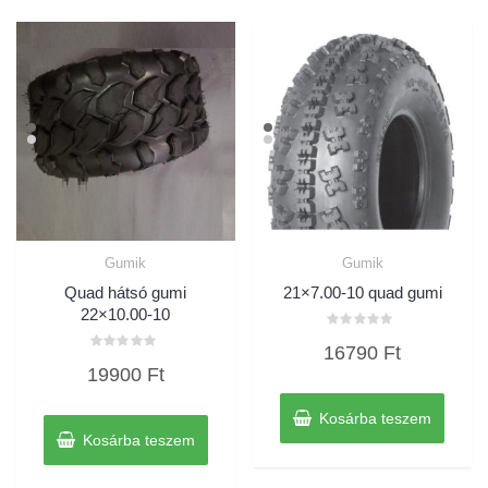
Gumik
Gumik
Quad hátsó gumi
21×7.00-10 quad gumi
22×10.00-10
Értékelés:
16790
Ft
0
Értékelés:
/
19900
Ft
0
5
/
5
Kosárba teszem
Kosárba teszem