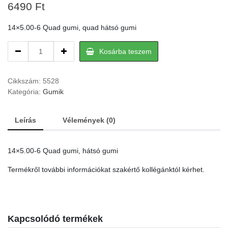
6490
Ft
14×5.00-6 Quad gumi, quad hátsó gumi
Quad
Kosárba teszem
hátsó
gumi
14×5.00-
Cikkszám:
5528
6
Kategória:
Gumik
quantity
Leírás
Vélemények (0)
14×5.00-6 Quad gumi, hátsó gumi
Termékről további információkat szakértő kollégánktól kérhet.
Kapcsolódó termékek