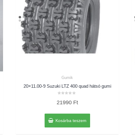
Gumik
20×11.00-9 Suzuki LTZ 400 quad hátsó gumi
Értékelés:
21990
Ft
0
/
5
Kosárba teszem