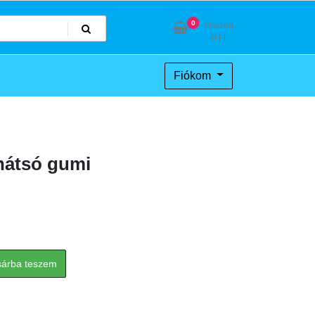
0
Összeg
0
Ft
Fiókom
hátsó gumi
sárba teszem