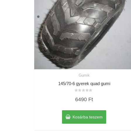
Gumik
145/70-6 gyerek quad gumi
Értékelés:
6490
Ft
0
/
5
Kosárba teszem