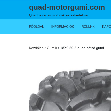
Skip
quad-motorgumi.com
to
content
Quadok cross motorok kereskedelme
FŐOLDAL
INFORMÁCIÓK
RÓLUNK
KAPC
Kezdőlap
Gumik
18X9.50-8 quad hátsó gumi