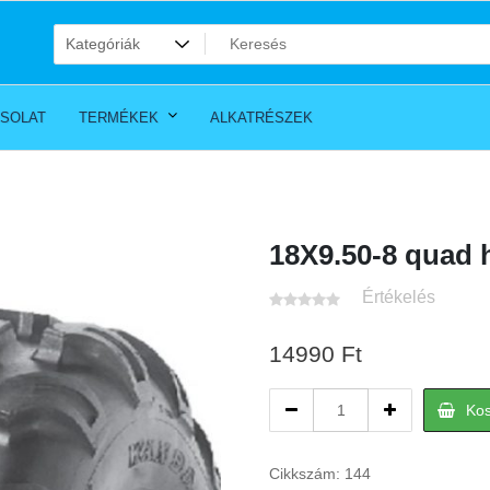
SOLAT
TERMÉKEK
ALKATRÉSZEK
18X9.50-8 quad 
Értékelés
14990
Ft
18X9.50-
Ko
8
quad
hátsó
Cikkszám:
144
gumi