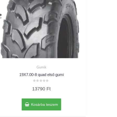
Gumik
19X7.00-8 quad első gumi
Értékelés:
13790
Ft
0
/
5
Kosárba teszem