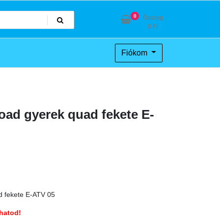
0
Összeg
0
Ft
Fiókom
oad gyerek quad fekete E-
d fekete E-ATV 05
hatod!