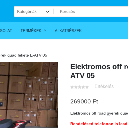
SOLAT
TERMÉKEK
ALKATRÉSZEK
erek quad fekete E-ATV 05
Elektromos off r
ATV 05
Értékelés
269000
Ft
Elektromos off road gyerek qua
Rendelésed telefonon is lead