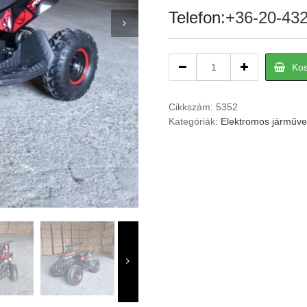
Telefon:
+36-20-43
Elektromos
Ko
off
road
gyerek
Cikkszám:
5352
quad
Kategóriák:
Elektromos járműve
fekete
E-
ATV
05
quantity