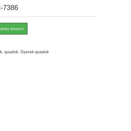
2-7386
sárba teszem
k, quadok
,
Gyerek quadok