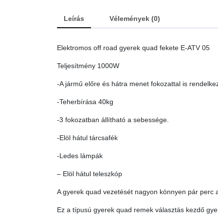
Leírás
Vélemények (0)
Elektromos off road gyerek quad fekete E-ATV 05
Teljesítmény 1000W
-A jármű előre és hátra menet fokozattal is rendelkez
-Teherbírása 40kg
-3 fokozatban állítható a sebessége.
-Elöl hátul tárcsafék
-Ledes lámpák
– Elöl hátul teleszkóp
A gyerek quad vezetését nagyon könnyen pár perc alat
Ez a típusú gyerek quad remek választás kezdő gye