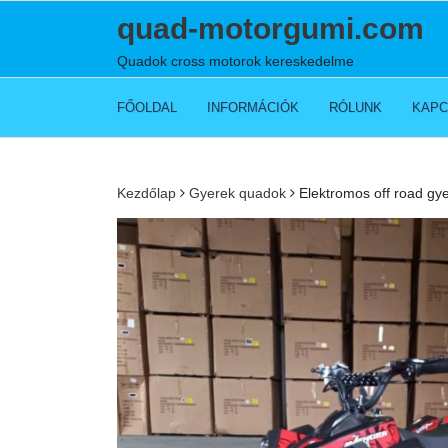
Skip
quad-motorgumi.com
to
content
Quadok cross motorok kereskedelme
FŐOLDAL
INFORMÁCIÓK
RÓLUNK
KAPC
Kezdőlap
Gyerek quadok
Elektromos off road gy