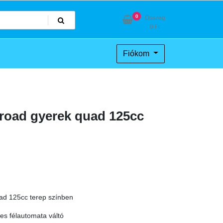
0
Összeg
0
Ft
Fiókom
 road gyerek quad 125cc
ad 125cc terep színben
s félautomata váltó