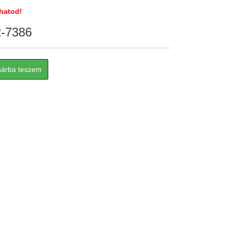
hatod!
2-7386
sárba teszem