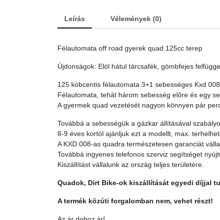
Leírás
Vélemények (0)
Félautomata off road gyerek quad 125cc terep
Újdonságok: Elöl hátul tárcsafék, gömbfejes felfü
125 köbcentis félautomata 3+1 sebességes Kxd 008
Félautomata, tehát három sebesség előre és egy seb
A gyermek quad vezetését nagyon könnyen pár perc al
Továbbá a sebességük a gázkar állításával szabály
8-9 éves kortól ajánljuk ezt a modellt, max. terhelhe
A KXD 008-as quadra természetesen garanciát vállalu
Továbbá ingyenes telefonos szerviz segítséget nyújtu
Kiszállítást vállalunk az ország teljes területére.
Quadok, Dirt Bike-ok kiszállítását egyedi díjjal 
A termék közúti forgalomban nem, vehet részt!
Az ár doboz ár!