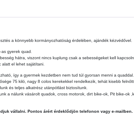
ggesztés a könnyebb kormányozhatóság érdelében, ajándék kézvédővel.
-as gyerek quad.
esség hátra, viszont nincs kuplung csak a sebességeket kell kapcsolni
att el lehet sajátítani.
ozható, így a gyermek kezdetben nem tud túl gyorsan menni a quaddal.
tősége 75 kiló, nagy 8 colos kerekekkel rendelkezik, tehát kisebb felnőt
nk és teljes alkatrész utánpótlást biztosítunk.
nk a nálunk vásárolt quadok, cross motorok, dirt bike-ok, Pit bike-ok 
tudjuk vállalni. Pontos árért érdeklődjön telefonon vagy e-mailben.