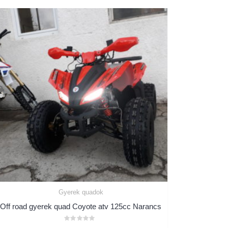
Gyerek quadok
Off road gyerek quad Coyote atv 125cc Narancs
Értékelés: