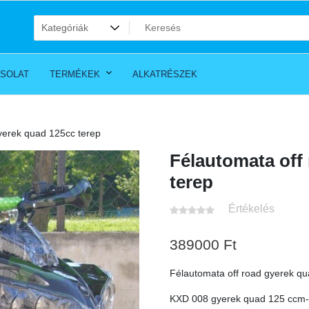
SOLAT
TERMÉKEK
ALKATRÉSZEK
yerek quad 125cc terep
Félautomata off
terep
Értékelés
389000
Ft
Félautomata off road gyerek qu
KXD 008 gyerek quad 125 ccm-e