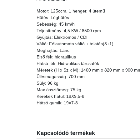
Motor: 125ccm, 1 henger, 4 ütemű
Hűtés: Léghűtés
Sebesség: 45 km/h
Teljesítmény: 4,5 KW / 8500 rpm
Gyújtás: Elektromos / CDI
Váltó: Félautomata váltó + tolatás(3+1)
Meghajtás: Lánc
Első fék: hidraulikus
Hátsó fék: Hidraulikus tárcsafék
Méretek (H x Sz x M): 1400 mm x 820 mm x 900 m
Ülésmagasság: 700 mm
Súly: 96 kg
Max össztömeg: 75 kg
Kerekek hátul: 18X9,5-8
Hátsó gumik: 19×7-8
Kapcsolódó termékek