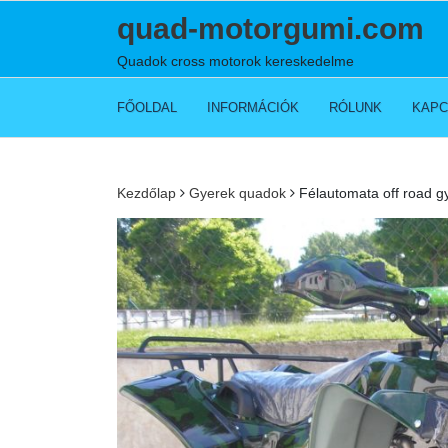
Skip
quad-motorgumi.com
to
content
Quadok cross motorok kereskedelme
FŐOLDAL
INFORMÁCIÓK
RÓLUNK
KAPC
Kezdőlap
Gyerek quadok
Félautomata off road g