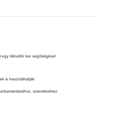
 egy lábváltó kar segítségével.
tek is használhatják
,karbantartásához, szereléséhez.