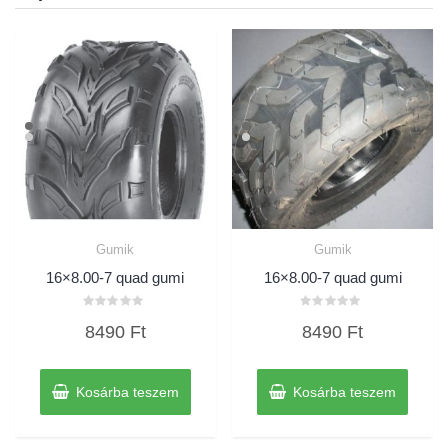
Gumik
Gumik
16×8.00-7 quad gumi
16×8.00-7 quad gumi
Értékelés:
Értékelés:
8490
Ft
8490
Ft
0
0
/
/
5
5
Kosárba teszem
Kosárba teszem