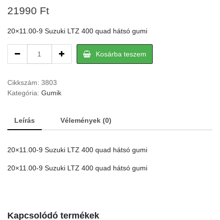
21990
Ft
20×11.00-9 Suzuki LTZ 400 quad hátsó gumi
20×11.00-
Kosárba teszem
9
Suzuki
LTZ
Cikkszám:
3803
400
Kategória:
Gumik
quad
hátsó
Leírás
Vélemények (0)
gumi
quantity
20×11.00-9 Suzuki LTZ 400 quad hátsó gumi
20×11.00-9 Suzuki LTZ 400 quad hátsó gumi
Kapcsolódó termékek