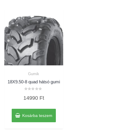
Gumik
18X9.50-8 quad hátsó gumi
Értékelés:
14990
Ft
0
/
5
Kosárba teszem