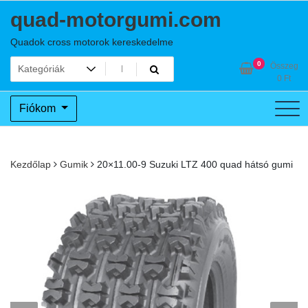
Skip
quad-motorgumi.com
to
content
Quadok cross motorok kereskedelme
0
Összeg
0
Ft
Fiókom
Kezdőlap
Gumik
20×11.00-9 Suzuki LTZ 400 quad hátsó gumi