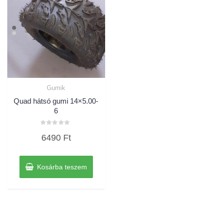
Gumik
Quad hátsó gumi 14×5.00-
6
Értékelés:
6490
Ft
0
/
5
Kosárba teszem