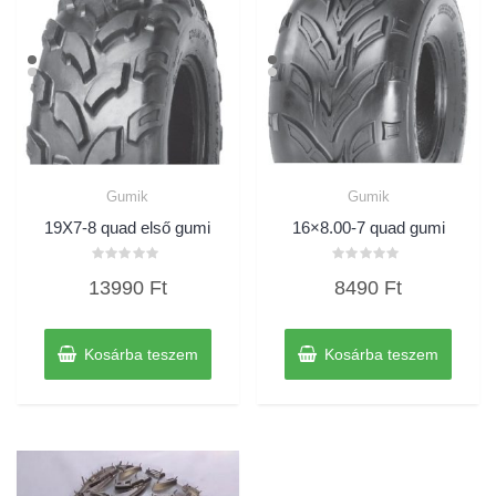
Gumik
Gumik
19X7-8 quad első gumi
16×8.00-7 quad gumi
Értékelés:
Értékelés:
13990
Ft
8490
Ft
0
0
/
/
5
5
Kosárba teszem
Kosárba teszem