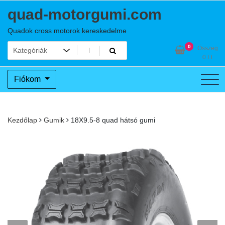
Skip
quad-motorgumi.com
to
content
Quadok cross motorok kereskedelme
0
Összeg
0
Ft
Fiókom
Kezdőlap
Gumik
18X9.5-8 quad hátsó gumi