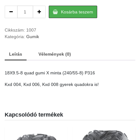
18X9.5-
Kosárba teszem
8
quad
hátsó
Cikkszám:
1007
gumi
Kategória:
Gumik
quantity
Leírás
Vélemények (0)
18X9.5-8 quad gumi X minta (240/55-8) P316
Kxd 004, Kxd 006, Kxd 008 gyerek quadokra is!
Kapcsolódó termékek