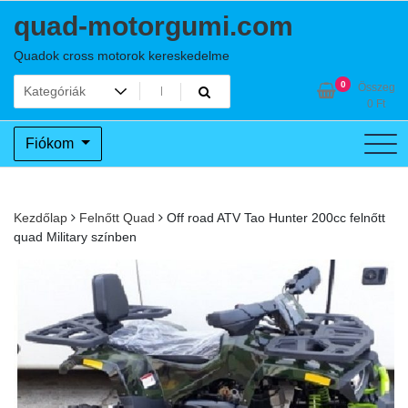
Skip
quad-motorgumi.com
to
content
Quadok cross motorok kereskedelme
0
Összeg
0
Ft
Fiókom
Kezdőlap
Felnőtt Quad
Off road ATV Tao Hunter 200cc felnőtt
quad Military színben