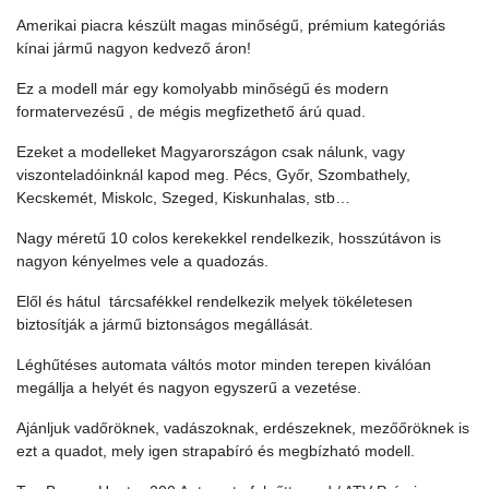
Amerikai piacra készült magas minőségű, prémium kategóriás
kínai jármű nagyon kedvező áron!
Ez a modell már egy komolyabb minőségű és modern
formatervezésű , de mégis megfizethető árú quad.
Ezeket a modelleket Magyarországon csak nálunk, vagy
viszonteladóinknál kapod meg. Pécs, Győr, Szombathely,
Kecskemét, Miskolc, Szeged, Kiskunhalas, stb…
Nagy méretű 10 colos kerekekkel rendelkezik, hosszútávon is
nagyon kényelmes vele a quadozás.
Elől és hátul tárcsafékkel rendelkezik melyek tökéletesen
biztosítják a jármű biztonságos megállását.
Léghűtéses automata váltós motor minden terepen kiválóan
megállja a helyét és nagyon egyszerű a vezetése.
Ajánljuk vadőröknek, vadászoknak, erdészeknek, mezőőröknek is
ezt a quadot, mely igen strapabíró és megbízható modell.