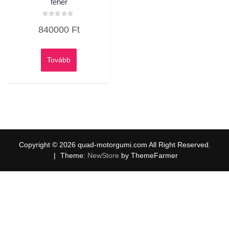
fehér
Értékelés:
840000
Ft
0
/
5
Tovább
Copyright © 2026 quad-motorgumi.com All Right Reserved.
|
Theme:
NewStore
by ThemeFarmer