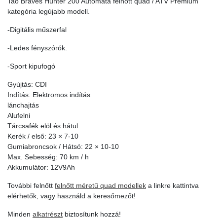
Tao Braves Hunter 200 Automata felnőtt quad / ATV Prémium
kategória legújabb modell.
-Digitális műszerfal
-Ledes fényszórók.
-Sport kipufogó
Gyújtás: CDI
Indítás: Elektromos indítás
lánchajtás
Alufelni
Tárcsafék elöl és hátul
Kerék / első: 23 × 7-10
Gumiabroncsok / Hátsó: 22 × 10-10
Max. Sebesség: 70 km / h
Akkumulátor: 12V9Ah
További felnőtt
felnőtt méretű quad modellek
a linkre kattintva
elérhetők, vagy használd a keresőmezőt!
Minden
alkatrészt
biztosítunk hozzá!