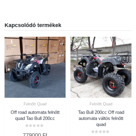
Kapcsolódó termékek
Felnőtt Quad
Felnőtt Quad
Off road automata felnőtt
Tao Bull 200cc Off road
quad Tao Bull 200cc
automata váltós felnőtt
quad
Értékelés:
779000
Ft
0