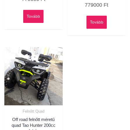
Értékelés:
/
779000
Ft
0
5
/
5
Tovább
Tovább
Felnőtt Quad
Off road felnőtt méretű
quad Tao Hunter 200cc