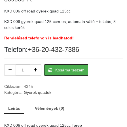
KXD 006 off road gyerek quad 125cc
KXD 006 gyerek quad 125 ccm-es, automata váltó + tolatás, 8
colos kerék
Rendelésed telefonon is leadhatod!
Telefon:
+36-20-432-7386
KXD
Kosárba teszem
006
off
road
Cikkszám:
4345
gyerek
Kategória:
Gyerek quadok
quad
125cc
Leírás
Vélemények (0)
Terep
quantity
KXD 006 off road gyerek quad 125cc Terep