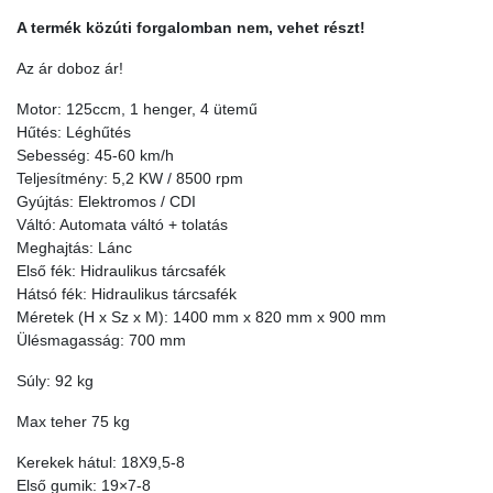
A termék közúti forgalomban nem, vehet részt!
Az ár doboz ár!
Motor: 125ccm, 1 henger, 4 ütemű
Hűtés: Léghűtés
Sebesség: 45-60 km/h
Teljesítmény: 5,2 KW / 8500 rpm
Gyújtás: Elektromos / CDI
Váltó: Automata váltó + tolatás
Meghajtás: Lánc
Első fék: Hidraulikus tárcsafék
Hátsó fék: Hidraulikus tárcsafék
Méretek (H x Sz x M): 1400 mm x 820 mm x 900 mm
Ülésmagasság: 700 mm
Súly: 92 kg
Max teher 75 kg
Kerekek hátul: 18X9,5-8
Első gumik: 19×7-8