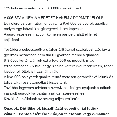
125 köbcentis automata KXD 006 gyerek quad.
A 006 SZÁM NEM A MÉRETET HANEM A FORMÁT JELÖLI!
Egy előre és egy hátramenet van a Kxd 006 os gyerek quadban,
melyet egy lábváltó segítségével, lehet kapcsolni.
A quad vezetését nagyon könnyen pár perc alatt el lehet
sajátítani.
Továbbá a sebességük a gázkar állításával szabályozható, így a
gyermek kezdetben nem tud túl gyorsan menni a quaddal
8-9 éves kortól ajánljuk ezt a Kxd 006-os modellt, max.
terhelhetősége 75 kiló, nagy 8 colos kerekekkel rendelkezik, tehát
kisebb felnőttek is használhatják.
A Kxd 006 os gyerek quadra természetesen garanciát vállalunk és
teljes alkatrész utánpótlást biztosítunk.
Továbbá ingyenes telefonos szerviz segítséget nyújtunk a nálunk
vásárolt quadok karbantartásához, szereléséhez.
Kiszállítást vállalunk az ország teljes területére.
Quadok, Dirt Bike-ok kiszállítását egyedi díjjal tudjuk
vállalni. Pontos árért érdeklődjön telefonon vagy e-mailben.