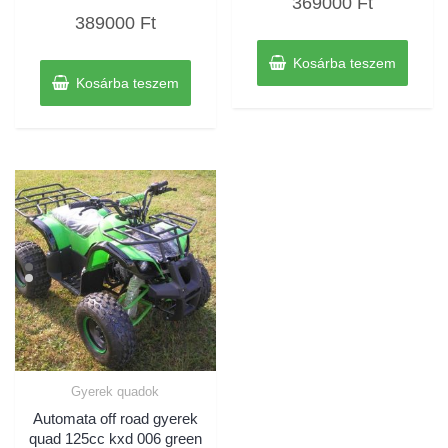
369000
Ft
0
Értékelés:
/
389000
Ft
0
5
/
5
Kosárba teszem
Kosárba teszem
Gyerek quadok
Automata off road gyerek
quad 125cc kxd 006 green