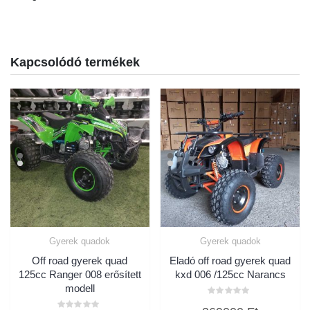
Kapcsolódó termékek
Gyerek quadok
Gyerek quadok
Off road gyerek quad
Eladó off road gyerek quad
125cc Ranger 008 erősített
kxd 006 /125cc Narancs
modell
Értékelés: