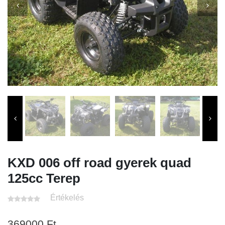
KXD 006 off road gyerek quad
125cc Terep
Értékelés
369000
Ft