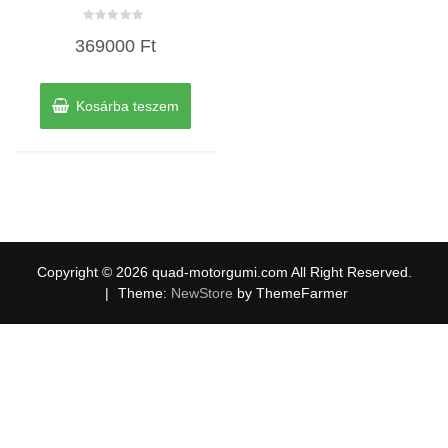
Értékelés:
369000
Ft
0
/
5
Kosárba teszem
Copyright © 2026 quad-motorgumi.com All Right Reserved.
|
Theme:
NewStore
by ThemeFarmer