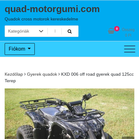
Skip
quad-motorgumi.com
to
content
Quadok cross motorok kereskedelme
0
Összeg
0
Ft
Fiókom
Kezdőlap
Gyerek quadok
KXD 006 off road gyerek quad 125cc
Terep