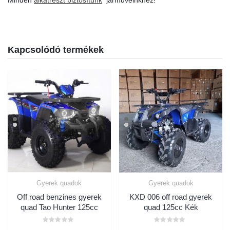
Minden
alkatrészt biztosítunk
járműveinkhez!
Kapcsolódó termékek
Gyerek quadok
Gyerek quadok
Off road benzines gyerek
KXD 006 off road gyerek
quad Tao Hunter 125cc
quad 125cc Kék
Értékelés:
Értékelés: