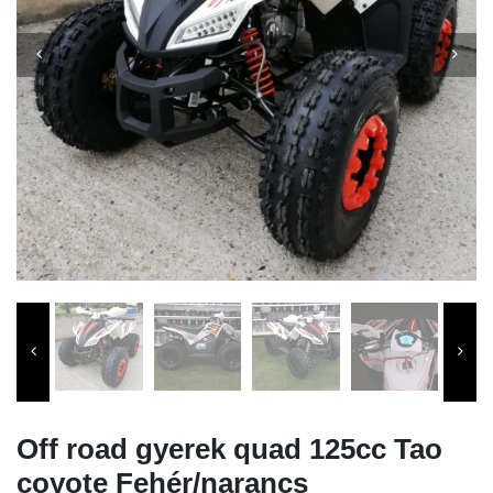
Off road gyerek quad 125cc Tao
coyote Fehér/narancs