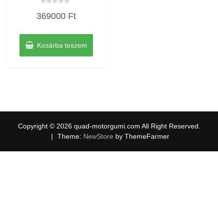
Értékelés:
369000
Ft
0
/
5
Kosárba teszem
Copyright © 2026 quad-motorgumi.com All Right Reserved.
|
Theme:
NewStore
by ThemeFarmer