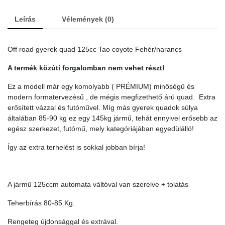
coyote
Leírás
Vélemények (0)
Fehér/narancs
quantity
Off road gyerek quad 125cc Tao coyote Fehér/narancs
A termék közúti forgalomban nem vehet részt!
Ez a modell már egy komolyabb ( PRÉMIUM) minőségű és
modern formatervezésű , de mégis megfizethető árú quad. Extra
erősített vázzal és futóművel. Míg más gyerek quadok súlya
általában 85-90 kg ez egy 145kg jármű, tehát ennyivel erősebb az
egész szerkezet, futómű, mely kategóriájában egyedülálló!
Így az extra terhelést is sokkal jobban bírja!
A jármű 125ccm automata váltóval van szerelve + tolatás
Teherbírás 80-85 Kg.
Rengeteg újdonsággal és extrával.