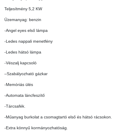
Teljesítmény 5,2 KW
Üzemanyag: benzin
-Angel eyes első lámpa
-Ledes nappali menetfény
-Ledes hátsó lámpa
-Vészalj kapcsoló
–Szabályozható gázkar
-Memóriás ülés
-Automata láncfeszítő
-Tárcsafék.
-Műanyag burkolat a csomagtartó első és hátsó rácsokon.
-Extra könnyű kormányozhatóság.