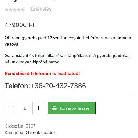
Értékelés
479000
Ft
Off road gyerek quad 125cc Tao coyote Fehér/narancs automata
váltóval
Garanciával és teljes alkatrész utánpótlással. A gyerek quadokat
nálunk ingyen kipróbálhatod!
Rendelésed telefonon is leadhatod!
Telefon:
+36-20-432-7386
Off
Kosárba teszem
road
gyerek
quad
Cikkszám:
5107
125cc
Kategória:
Gyerek quadok
Tao