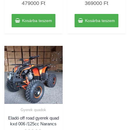
479000
Ft
369000
Ft
0
0
/
/
5
5
Kosárba teszem
Kosárba teszem
Gyerek quadok
Eladó off road gyerek quad
kxd 006 /125cc Narancs