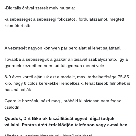
-Digitális órával szerelt mely mutatja:
-a sebességet a sebességi fokozatot , fordulatszámot, megtett
kilométert stb…
A vezetését nagyon könnyen pár perc alatt el lehet sajátítani.
Továbbá a sebességük a gázkar állításával szabályozható, így a
gyermek kezdetben nem tud túl gyorsan menni vele.
8-9 éves kortól ajánljuk ezt a modellt, max. terhelhetősége 75-85
kiló, nagy 8 colos kerekekkel rendelkezik, tehát kisebb felnőttek is
használhatják.
Gyere le hozzánk, nézd meg , próbáld ki biztosan nem fogsz
csalódni!
Quadok, Dirt Bike-ok kiszállítását egyedi díjjal tudjuk
vállalni. Pontos árért érdeklődjön telefonon vagy e-mailben.