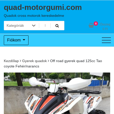
Skip
quad-motorgumi.com
to
content
Quadok cross motorok kereskedelme
0
Összeg
0
Ft
Fiókom
Kezdőlap
Gyerek quadok
Off road gyerek quad 125cc Tao
coyote Fehér/narancs