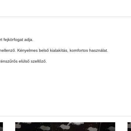
t fejkörfogat adja.
emellenző. Kényelmes belső kialakítás, komfortos használat.
zénszűrős elülső szellőző.