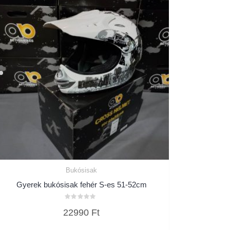
Bukósisak
Gyerek bukósisak fehér S-es 51-52cm
Értékelés:
22990
Ft
0
/
5