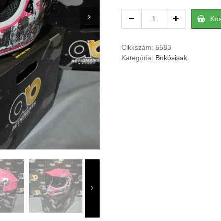
Gyerek
Ko
bukósisak
pink
XL-
Cikkszám:
5583
es
Kategória:
Bukósisak
57-
58
quantity