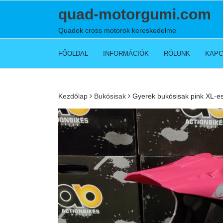
Skip
quad-motorgumi.com
to
content
Quadok cross motorok kereskedelme
FŐOLDAL
INFORMÁCIÓK
RÓLUNK
KAPC
Kezdőlap
Bukósisak
Gyerek bukósisak pink XL-e