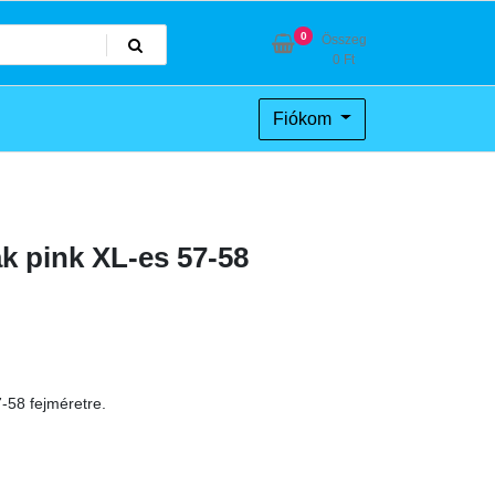
0
Összeg
0
Ft
Fiókom
k pink XL-es 57-58
-58 fejméretre.