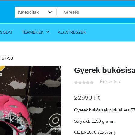
SOLAT
TERMÉKEK
ALKATRÉSZEK
s 57-58
Gyerek bukósisa
Értékelés
22990
Ft
Gyerek bukósisak pink XL-es 57
Súlya kb 1150 gramm
CE EN1078 szabvány