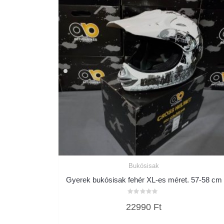
Bukósisak
Gyerek bukósisak fehér XL-es méret. 57-58 cm
Értékelés:
22990
Ft
0
/
5