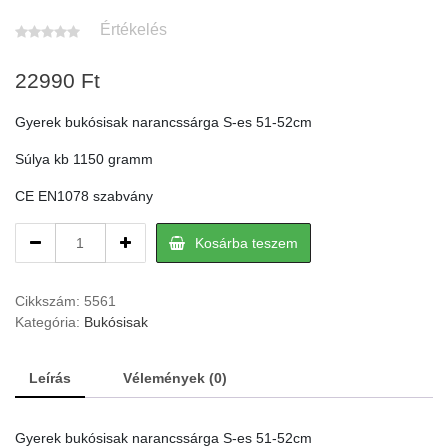
Értékelés
22990
Ft
Gyerek bukósisak narancssárga S-es 51-52cm
Súlya kb 1150 gramm
CE EN1078 szabvány
Gyerek
Kosárba teszem
bukósisak
narancssárga
S-
Cikkszám:
5561
es
Kategória:
Bukósisak
51-
52cm
Leírás
Vélemények (0)
quantity
Gyerek bukósisak narancssárga S-es 51-52cm