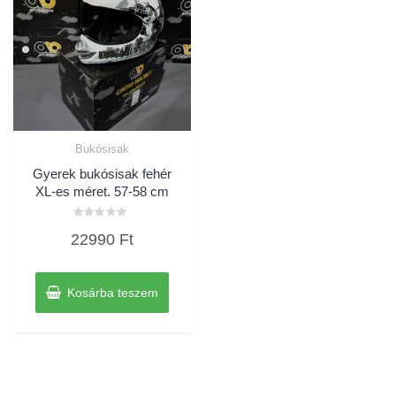
Bukósisak
Gyerek bukósisak fehér
XL-es méret. 57-58 cm
Értékelés:
22990
Ft
0
/
5
Kosárba teszem