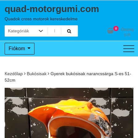
Skip
quad-motorgumi.com
to
content
Quadok cross motorok kereskedelme
0
Összeg
0
Ft
Fiókom
Kezdőlap
Bukósisak
Gyerek bukósisak narancssárga S-es 51-
52cm