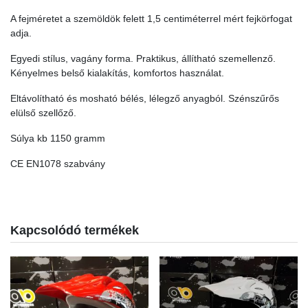
A fejméretet a szemöldök felett 1,5 centiméterrel mért fejkörfogat
adja.
Egyedi stílus, vagány forma. Praktikus, állítható szemellenző.
Kényelmes belső kialakítás, komfortos használat.
Eltávolítható és mosható bélés, lélegző anyagból. Szénszűrős
elülső szellőző.
Súlya kb 1150 gramm
CE EN1078 szabvány
Kapcsolódó termékek