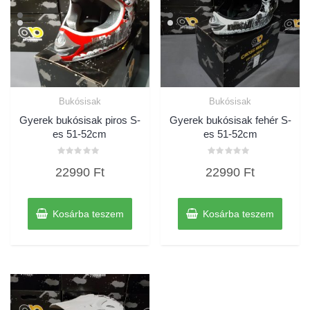
Bukósisak
Bukósisak
Gyerek bukósisak piros S-
Gyerek bukósisak fehér S-
es 51-52cm
es 51-52cm
Értékelés:
Értékelés:
22990
Ft
22990
Ft
0
0
/
/
5
5
Kosárba teszem
Kosárba teszem