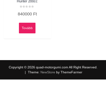
Hunter 200cc
Értékelés:
840000
Ft
0
/
5
Tovább
Copyright © 2026 quad-motorgumi.com All Right Reserved.
|
Theme:
NewStore
by ThemeFarmer