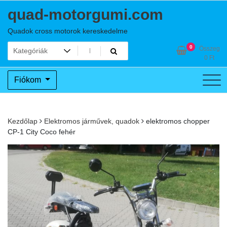
Skip
quad-motorgumi.com
to
content
Quadok cross motorok kereskedelme
0
Összeg
0
Ft
Fiókom
Kezdőlap
Elektromos járművek, quadok
elektromos chopper
CP-1 City Coco fehér