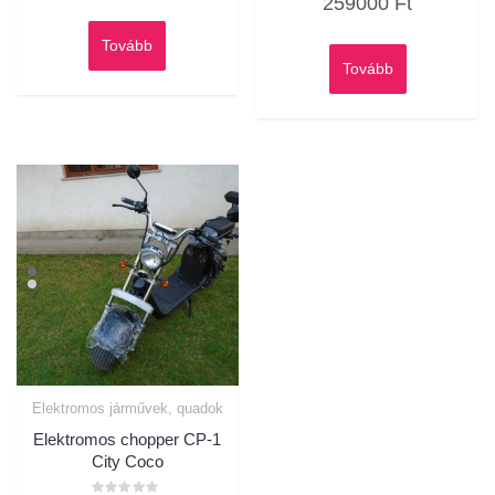
259000
Ft
0
5
/
5
Tovább
Tovább
Elektromos járművek, quadok
Elektromos chopper CP-1
City Coco