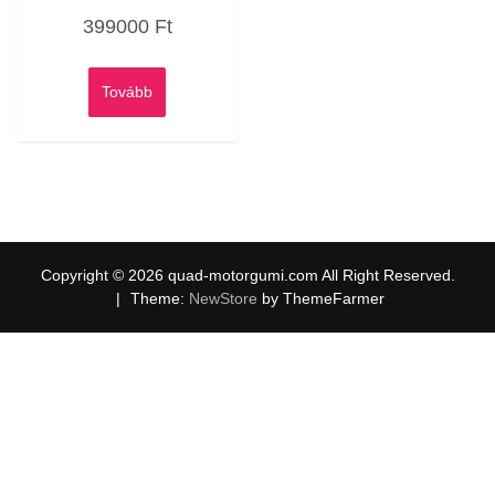
Értékelés:
399000
Ft
0
/
5
Tovább
Copyright © 2026 quad-motorgumi.com All Right Reserved.
|
Theme:
NewStore
by ThemeFarmer