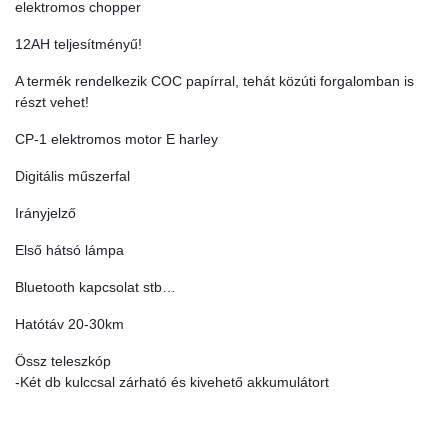
elektromos chopper
12AH teljesítményű!
A termék rendelkezik COC papírral, tehát közúti forgalomban is
részt vehet!
CP-1 elektromos motor E harley
Digitális műszerfal
Irányjelző
Első hátsó lámpa
Bluetooth kapcsolat stb…
Hatótáv 20-30km
Össz teleszkóp
-Két db kulccsal zárható és kivehető akkumulátort