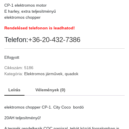
CP-1 elektromos motor
E harley, extra teljesítményű
elektromos chopper
Rendelésed telefonon is leadhatod!
Telefon:
+36-20-432-7386
Elfogyott
Cikkszám:
5186
Kategória:
Elektromos járművek, quadok
Leírás
Vélemények (0)
elektromos chopper CP-1. City Coco bordó
20AH teljesítményű!
A termék rendelkezik COC papírral, tehát közúti forgalomban is