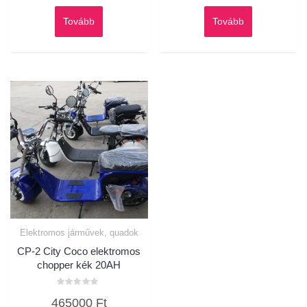
Tovább
Tovább
Elektromos járművek, quadok
CP-2 City Coco elektromos
chopper kék 20AH
Értékelés:
465000
Ft
0