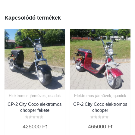
Kapcsolódó termékek
Elektromos járművek, quadok
Elektromos járművek, quadok
CP-2 City Coco elektromos
CP-2 City Coco elektromos
chopper fekete
chopper
Értékelés:
Értékelés:
425000
Ft
465000
Ft
0
0
/
/
5
5