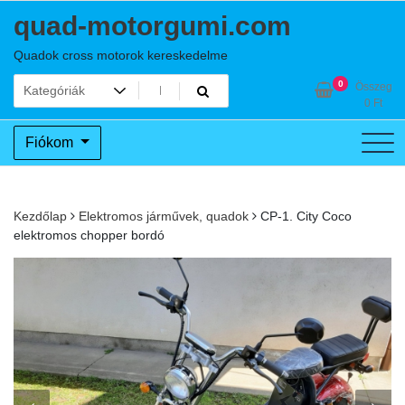
Skip
quad-motorgumi.com
to
content
Quadok cross motorok kereskedelme
0
Összeg
0
Ft
Fiókom
Kezdőlap
Elektromos járművek, quadok
CP-1. City Coco
elektromos chopper bordó