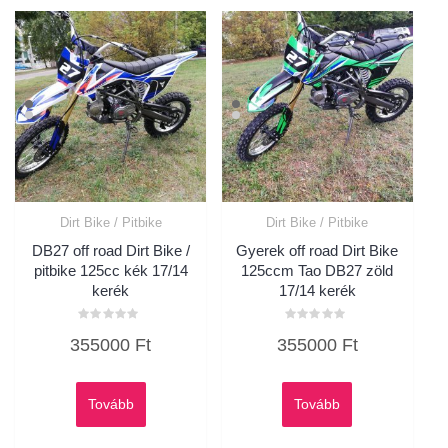
Dirt Bike / Pitbike
Dirt Bike / Pitbike
DB27 off road Dirt Bike /
Gyerek off road Dirt Bike
pitbike 125cc kék 17/14
125ccm Tao DB27 zöld
kerék
17/14 kerék
Értékelés:
Értékelés:
355000
Ft
355000
Ft
0
0
/
/
5
5
Tovább
Tovább