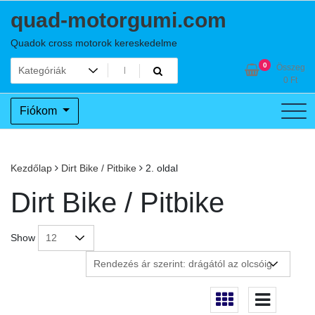
Skip
quad-motorgumi.com
to
content
Quadok cross motorok kereskedelme
0
Összeg
0
Ft
Fiókom
Kezdőlap
Dirt Bike / Pitbike
2. oldal
Dirt Bike / Pitbike
Show