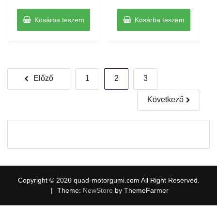
5
5
Kosárba teszem
Kosárba teszem
Bejegyzések
Előző
1
2
3
lapozása
Következő
Copyright © 2026 quad-motorgumi.com All Right Reserved.
|
Theme:
NewStore
by ThemeFarmer