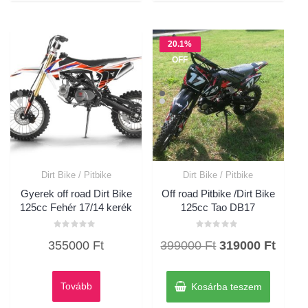
20.1%
OFF
Dirt Bike / Pitbike
Dirt Bike / Pitbike
Gyerek off road Dirt Bike
Off road Pitbike /Dirt Bike
125cc Fehér 17/14 kerék
125cc Tao DB17
Értékelés:
Értékelés:
Original
Curre
355000
Ft
399000
Ft
319000
Ft
0
0
/
/
price
price
5
5
was:
is:
Tovább
Kosárba teszem
399000 Ft.
31900