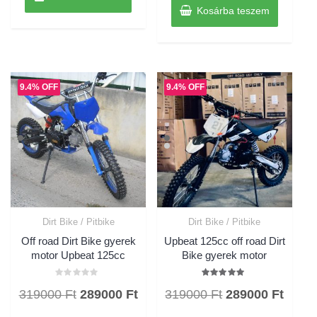
was:
is:
Kosárba teszem
319000 Ft.
28900
9.4% OFF
9.4% OFF
Dirt Bike / Pitbike
Dirt Bike / Pitbike
Off road Dirt Bike gyerek
Upbeat 125cc off road Dirt
motor Upbeat 125cc
Bike gyerek motor
Értékelés:
Értékelés:
Original
Current
Original
Curre
319000
Ft
289000
Ft
319000
Ft
289000
Ft
0
5.00
/
/ 5
price
price
price
price
5