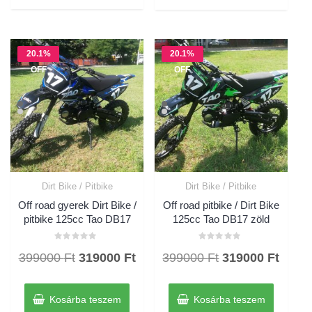
20.1%
20.1%
OFF
OFF
Dirt Bike / Pitbike
Dirt Bike / Pitbike
Off road gyerek Dirt Bike /
Off road pitbike / Dirt Bike
pitbike 125cc Tao DB17
125cc Tao DB17 zöld
Értékelés:
Értékelés:
Original
Current
Original
Curre
399000
Ft
319000
Ft
399000
Ft
319000
Ft
0
0
/
/
price
price
price
price
5
5
was:
is:
was:
is:
Kosárba teszem
Kosárba teszem