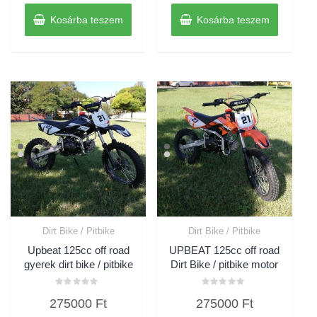
was:
is:
was:
is:
Kosárba teszem
Kosárba teszem
319000 Ft.
289000 Ft.
319000 Ft.
28900
Dirt Bike / Pitbike
Dirt Bike / Pitbike
Upbeat 125cc off road
UPBEAT 125cc off road
gyerek dirt bike / pitbike
Dirt Bike / pitbike motor
Értékelés:
Értékelés:
275000
Ft
275000
Ft
0
0
/
/