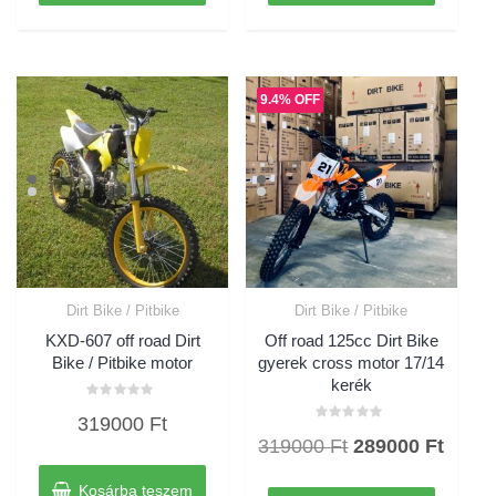
399000 Ft.
319000 Ft.
399000 Ft.
31900
9.4% OFF
Dirt Bike / Pitbike
Dirt Bike / Pitbike
KXD-607 off road Dirt
Off road 125cc Dirt Bike
Bike / Pitbike motor
gyerek cross motor 17/14
kerék
Értékelés:
319000
Ft
0
Értékelés:
/
Original
Curre
319000
Ft
289000
Ft
0
5
/
price
price
5
Kosárba teszem