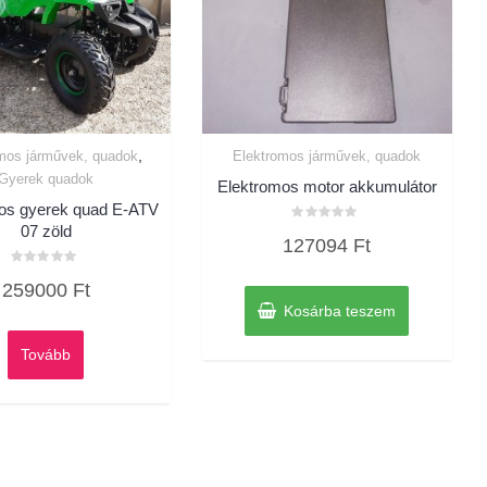
,
mos járművek, quadok
Elektromos járművek, quadok
Gyerek quadok
Elektromos motor akkumulátor
os gyerek quad E-ATV
07 zöld
Értékelés:
127094
Ft
0
/
5
Értékelés:
259000
Ft
0
/
Kosárba teszem
5
Tovább