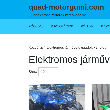
Skip
quad-motorgumi.com
to
content
Quadok cross motorok kereskedelme
FŐOLDAL
INFORMÁCIÓK
RÓLUNK
KAPC
Kezdőlap
Elektromos járművek, quadok
2. oldal
Elektromos járműv
Show