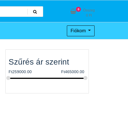
0
Összeg
0
Ft
Fiókom
Szűrés ár szerint
Ft
259000.00
Ft
465000.00