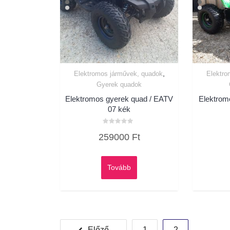
,
Elektromos járművek, quadok
Elektro
Gyerek quadok
Elektromos gyerek quad / EATV
Elektrom
07 kék
Értékelés:
259000
Ft
0
/
5
Tovább
Bejegyzések
Előző
1
2